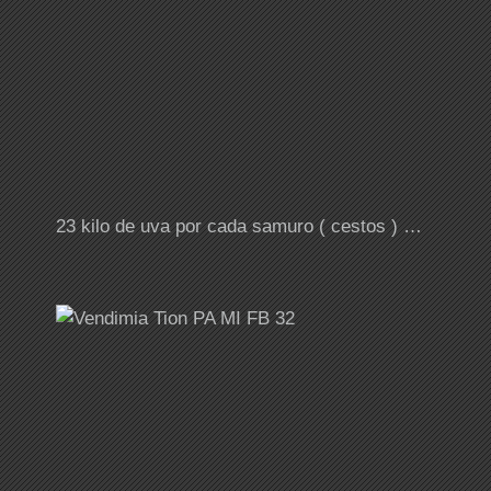
23 kilo de uva por cada samuro ( cestos ) …