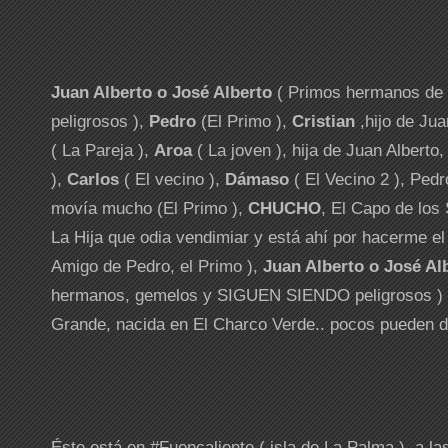
Juan Alberto o José Alberto
( Primos hermanos de
peligrosos ),
Pedro
(El Primo ),
Cristian
,hijo de Jua
( La Pareja ),
Aroa
( La joven ), hija de Juan Alberto
),
Carlos
( El vecino ),
Dámaso
( El Vecino 2 ), Ped
movía mucho (El Primo ),
CHUCHO
, El Capo de l
La Hija que odia vendimiar y está ahí por hacerme el
Amigo de Pedro, el Primo ),
Juan Alberto o José Al
hermanos, gemelos y SIGUEN SIENDO peligrosos )
Grande, nacida en El Charco Verde.. pocos pueden de
Éste está en #Fuencaliente ( isla de La Palma ), a la