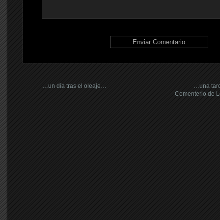
…un día tras el oleaje…
…una tard
Cementerio de 