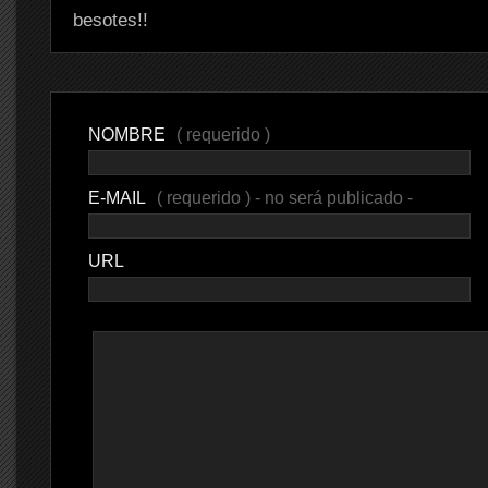
besotes!!
NOMBRE
( requerido )
E-MAIL
( requerido ) - no será publicado -
URL