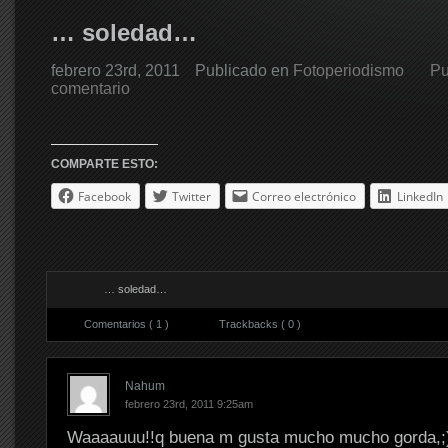
… soledad…
febrero 23rd, 2011
Publicado en
Fotoperiodismo
Pu
comentario
COMPARTE ESTO:
Facebook
Twitter
Correo electrónico
LinkedIn
… soledad…
Comentarios ( 1 )
Trackbacks ( 0 )
Nahum
febrero 23rd, 2011 9:25am
Waaaauuu!!q buena m gusta mucho mucho gorda,;