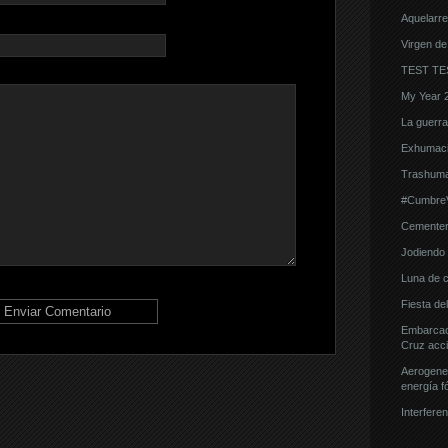
Aquelarre
Virgen de
TEST TE
My Year 
La guerra d
Exhumaci
Trashuma
#CumbreVi
Cementeri
Jodiendo e
Luna de 
Fiesta de
Embarcaci
Cruz acci
Aerogener
energía fó
Interferen