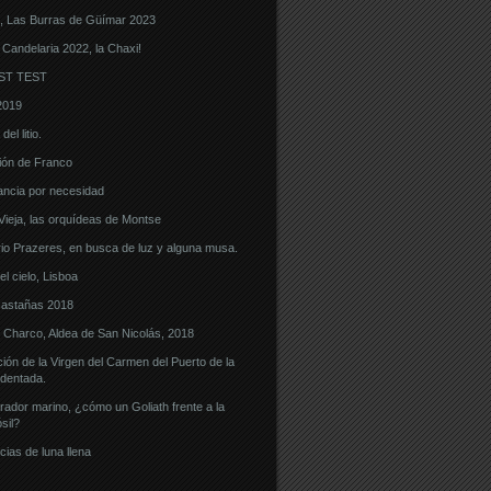
, Las Burras de Güímar 2023
 Candelaria 2022, la Chaxi!
ST TEST
2019
el litio.
ón de Franco
ncia por necesidad
eja, las orquídeas de Montse
o Prazeres, en busca de luz y alguna musa.
l cielo, Lisboa
castañas 2018
l Charco, Aldea de San Nicolás, 2018
ón de la Virgen del Carmen del Puerto de la
dentada.
ador marino, ¿cómo un Goliath frente a la
sil?
cias de luna llena