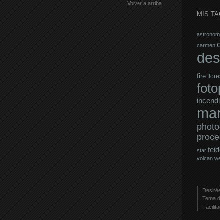
Volver a arriba
MIS TA
astronom
carmen
des
fire
flore
fot
incendi
mar
photo
proce
teid
star
volcan
w
Dèsirée
Tema d
Facilit