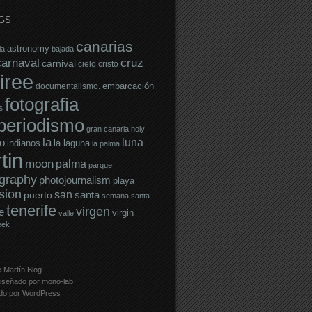
GS
canarias
astronomy
ia
bajada
carnaval
cruz
carnival
cielo
cristo
iree
embarcación
documentalismo.
fotografia
s
operiodismo
gran canaria
holy
la
luna
o
indianos
la laguna
la palma
tin
moon
palma
parque
graphy
photojournalism
playa
sion
san
santa
puerto
semana santa
tenerife
virgen
e
virgin
valle
eek
 Martín Blog
iseñado por
mono-lab
ado por
WordPress