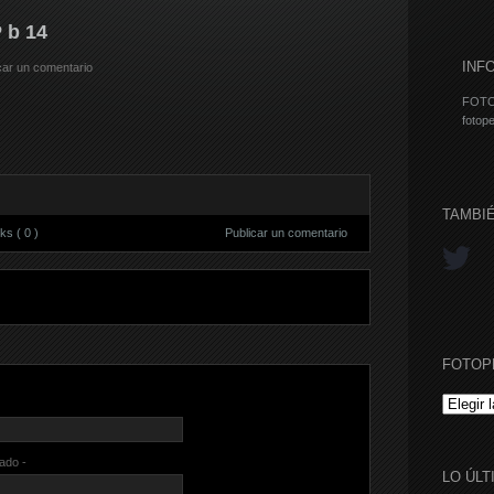
 b 14
INF
car un comentario
FOTO
fotope
TAMBI
s ( 0 )
Publicar un comentario
FOTOP
FOTOPE
cado -
LO ÚLT