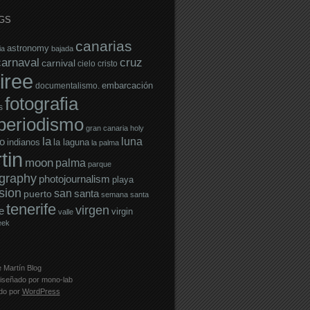
GS
canarias
astronomy
ia
bajada
carnaval
cruz
carnival
cielo
cristo
iree
embarcación
documentalismo.
fotografia
s
operiodismo
gran canaria
holy
la
luna
o
indianos
la laguna
la palma
tin
moon
palma
parque
graphy
photojournalism
playa
sion
san
santa
puerto
semana santa
tenerife
virgen
e
virgin
valle
eek
 Martín Blog
iseñado por
mono-lab
ado por
WordPress