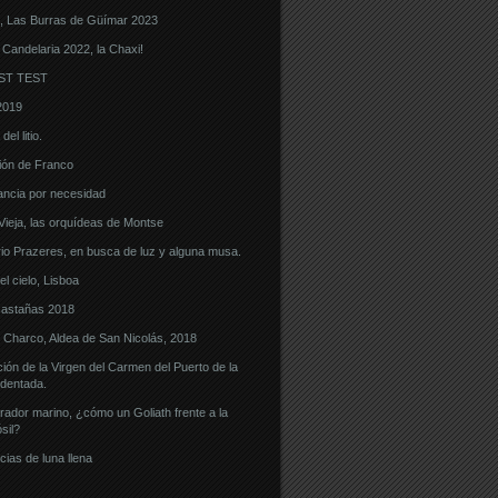
, Las Burras de Güímar 2023
 Candelaria 2022, la Chaxi!
ST TEST
2019
el litio.
ón de Franco
ncia por necesidad
eja, las orquídeas de Montse
o Prazeres, en busca de luz y alguna musa.
l cielo, Lisboa
castañas 2018
l Charco, Aldea de San Nicolás, 2018
ón de la Virgen del Carmen del Puerto de la
dentada.
ador marino, ¿cómo un Goliath frente a la
sil?
cias de luna llena