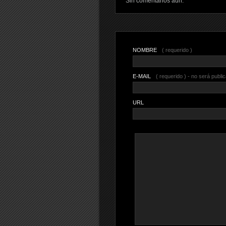
Sin comentarios aun.
NOMBRE
( requerido )
E-MAIL
( requerido ) - no será publi
URL