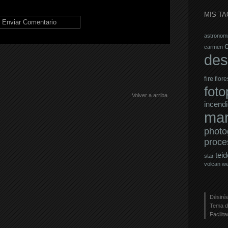
MIS TA
astronom
carmen
des
fire
flore
fot
Volver a arriba
incendi
mar
photo
proce
teid
star
volcan
w
Dèsirée
Tema d
Facilit