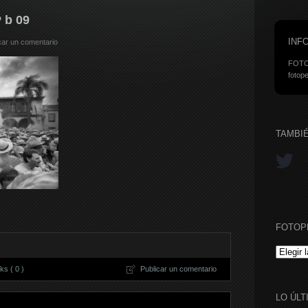
 b 09
INF
car un comentario
FOTO
fotope
TAMBI
FOTOP
FOTOPE
s ( 0 )
Publicar un comentario
LO ÚLT