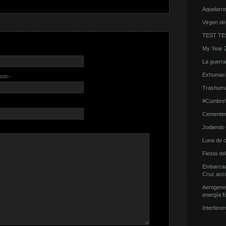
Aquelarre
Virgen de
TEST TE
My Year 
La guerra d
Exhumaci
cado -
Trashuma
#CumbreVi
Cementeri
Jodiendo e
Luna de 
Fiesta de
Embarcaci
Cruz acci
Aerogener
energía fó
Interferen