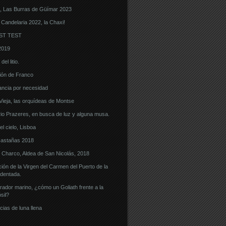
, Las Burras de Güímar 2023
 Candelaria 2022, la Chaxi!
ST TEST
2019
el litio.
ón de Franco
ncia por necesidad
eja, las orquídeas de Montse
o Prazeres, en busca de luz y alguna musa.
l cielo, Lisboa
castañas 2018
l Charco, Aldea de San Nicolás, 2018
ón de la Virgen del Carmen del Puerto de la
dentada.
ador marino, ¿cómo un Goliath frente a la
sil?
cias de luna llena