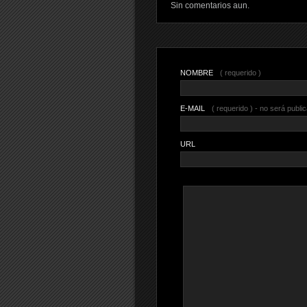
Sin comentarios aun.
NOMBRE
( requerido )
E-MAIL
( requerido ) - no será publi
URL