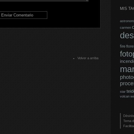
MIS TA
astronom
carmen
des
fire
flore
fot
Volver a arriba
incendi
mar
photo
proce
teid
star
volcan
w
Dèsirée
Tema d
Facilit