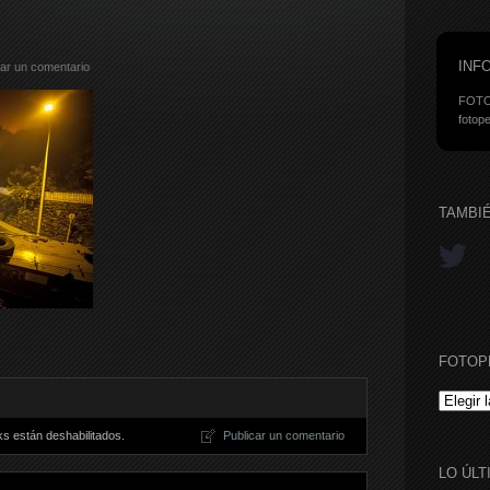
INF
car un comentario
FOTO
fotope
TAMBI
FOTOP
FOTOPE
s están deshabilitados.
Publicar un comentario
LO ÚLT