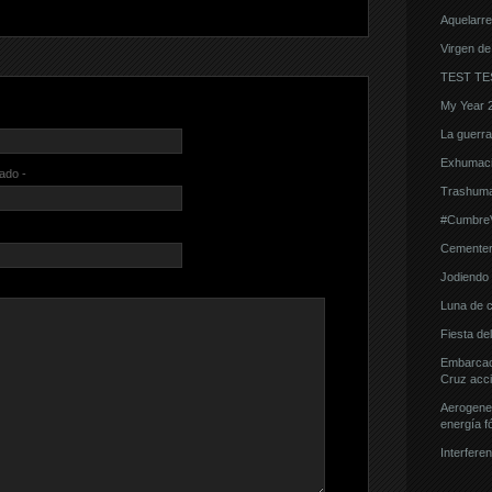
Aquelarre
Virgen de
TEST TE
My Year 
La guerra d
Exhumaci
cado -
Trashuma
#CumbreVi
Cementeri
Jodiendo e
Luna de 
Fiesta de
Embarcaci
Cruz acci
Aerogener
energía fó
Interferen