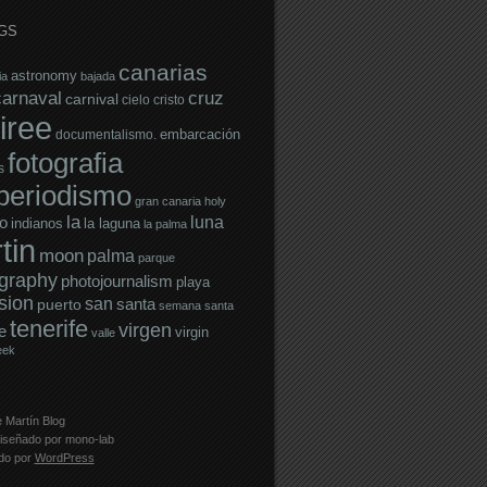
GS
canarias
astronomy
ia
bajada
carnaval
cruz
carnival
cielo
cristo
iree
embarcación
documentalismo.
fotografia
s
operiodismo
gran canaria
holy
la
luna
o
indianos
la laguna
la palma
tin
moon
palma
parque
graphy
photojournalism
playa
sion
san
santa
puerto
semana santa
tenerife
virgen
e
virgin
valle
eek
 Martín Blog
iseñado por
mono-lab
ado por
WordPress