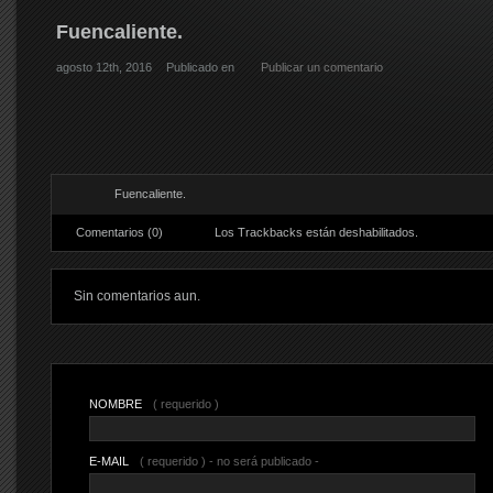
Fuencaliente.
agosto 12th, 2016
Publicado en
Publicar un comentario
Fuencaliente.
Comentarios (0)
Los Trackbacks están deshabilitados.
Sin comentarios aun.
NOMBRE
( requerido )
E-MAIL
( requerido ) - no será publicado -