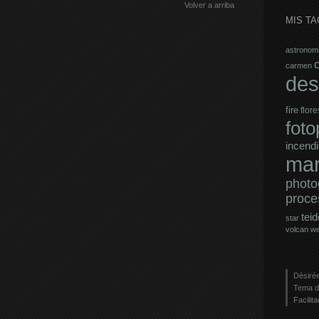
Volver a arriba
MIS TA
astronom
carmen
des
fire
flore
fot
incendi
mar
photo
proce
teid
star
volcan
w
Dèsirée
Tema d
Facilit