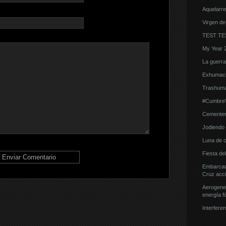
Aquelarre
Virgen de
TEST TE
My Year 
La guerra d
Exhumaci
Trashuma
#CumbreVi
Cementeri
Jodiendo e
Luna de 
Fiesta de
Embarcaci
Cruz acci
Aerogener
energía fó
Interferen