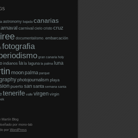
GS
canarias
astronomy
ia
bajada
carnaval
cruz
carnival
cielo
cristo
iree
embarcación
documentalismo.
fotografia
s
operiodismo
gran canaria
holy
la
luna
o
indianos
la laguna
la palma
tin
moon
palma
parque
graphy
photojournalism
playa
sion
san
santa
puerto
semana santa
tenerife
virgen
e
virgin
valle
eek
 Martín Blog
iseñado por
mono-lab
ado por
WordPress