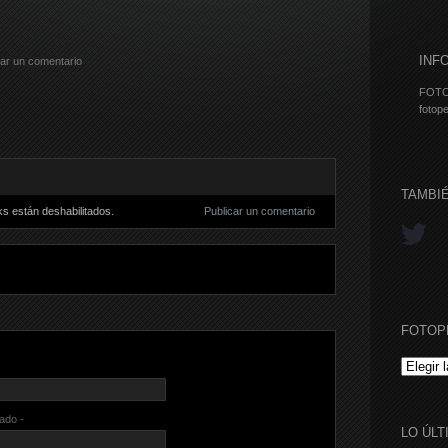
INF
car un comentario
FOTO
fotope
TAMBI
s están deshabilitados.
Publicar un comentario
FOTOP
FOTOPE
cado -
LO ÚLT