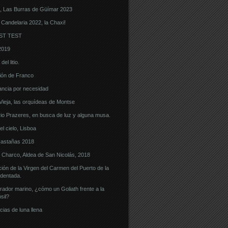
, Las Burras de Güímar 2023
 Candelaria 2022, la Chaxi!
ST TEST
2019
el litio.
ón de Franco
ncia por necesidad
eja, las orquídeas de Montse
o Prazeres, en busca de luz y alguna musa.
l cielo, Lisboa
castañas 2018
l Charco, Aldea de San Nicolás, 2018
ón de la Virgen del Carmen del Puerto de la
dentada.
ador marino, ¿cómo un Goliath frente a la
sil?
cias de luna llena