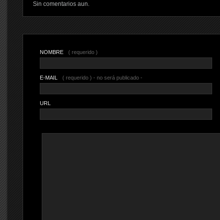
Sin comentarios aun.
NOMBRE
( requerido )
E-MAIL
( requerido ) - no será publicado -
URL