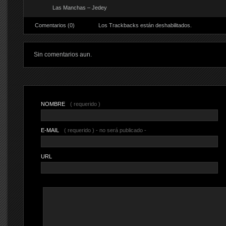
Las Manchas – Jedey
Comentarios (0)
Los Trackbacks están deshabilitados.
Sin comentarios aun.
NOMBRE
( requerido )
E-MAIL
( requerido ) - no será publicado -
URL