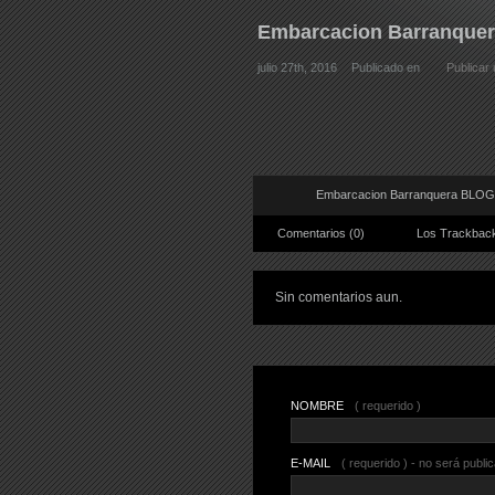
Embarcacion Barranquer
julio 27th, 2016
Publicado en
Publicar
Embarcacion Barranquera BLOG
Comentarios (0)
Los Trackback
Sin comentarios aun.
NOMBRE
( requerido )
E-MAIL
( requerido ) - no será publi