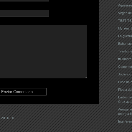
Aquelarre
Virgen de
TEST TE
My Year 
La guerra d
Exhumaci
Trashuma
#CumbreVi
Cementeri
Jodiendo e
Luna de 
Fiesta de
Embarcaci
Cruz acci
Aerogener
energía fó
 2016 10
Interferen