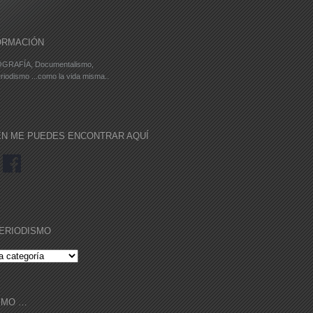
ORMACIÓN
GRAFÍA, Documentalismo,
riodismo ...como la vida misma..
ÉN ME PUEDES ENCONTRAR AQUÍ
ERIODISMO
RIODISMO
IMO …