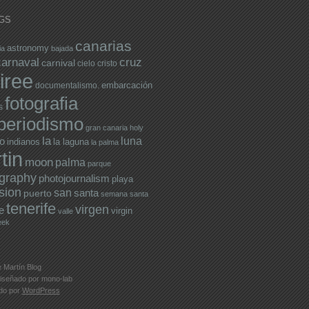
GS
canarias
astronomy
ia
bajada
carnaval
cruz
carnival
cielo
cristo
iree
embarcación
documentalismo.
fotografia
s
operiodismo
gran canaria
holy
la
luna
o
indianos
la laguna
la palma
tin
moon
palma
parque
graphy
photojournalism
playa
sion
san
santa
puerto
semana santa
tenerife
virgen
e
virgin
valle
eek
 Martín Blog
iseñado por
mono-lab
ado por
WordPress