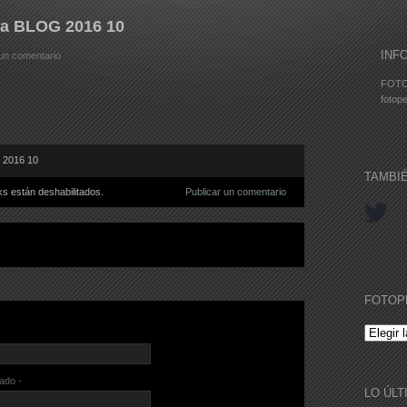
a BLOG 2016 10
INF
 un comentario
FOTO
fotope
 2016 10
TAMBI
s están deshabilitados.
Publicar un comentario
FOTOP
FOTOPE
cado -
LO ÚLT