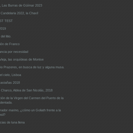
, Las Burras de Güímar 2023
 Candelaria 2022, la Chaxi!
ST TEST
2019
el litio.
ón de Franco
ncia por necesidad
eja, las orquídeas de Montse
o Prazeres, en busca de luz y alguna musa.
l cielo, Lisboa
castañas 2018
l Charco, Aldea de San Nicolás, 2018
ón de la Virgen del Carmen del Puerto de la
dentada.
ador marino, ¿cómo un Goliath frente a la
sil?
cias de luna llena