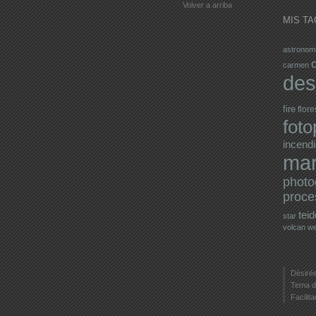
Volver a arriba
MIS TA
astronom
carmen
des
fire
flore
fot
incendi
mar
photo
proce
teid
star
volcan
w
Dèsirée
Tema d
Facilit