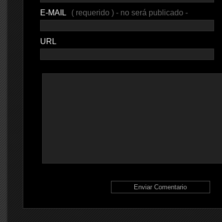
E-MAIL
( requerido ) - no será publicado -
URL