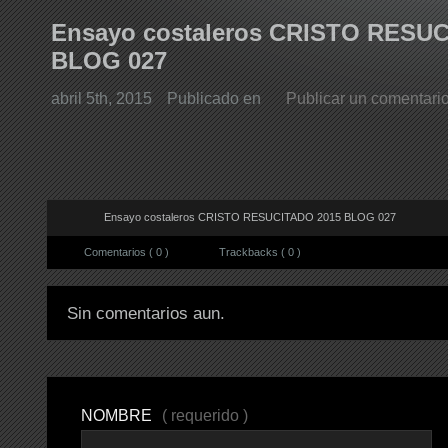
Ensayo costaleros CRISTO RESU
BLOG 027
abril 5th, 2015
Publicado en
Publicar un comentari
Ensayo costaleros CRISTO RESUCITADO 2015 BLOG 027
Comentarios ( 0 )
Trackbacks ( 0 )
Sin comentarios aun.
NOMBRE
( requerido )