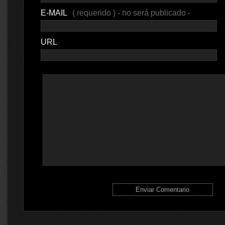
E-MAIL
( requerido ) - no será publicado -
URL